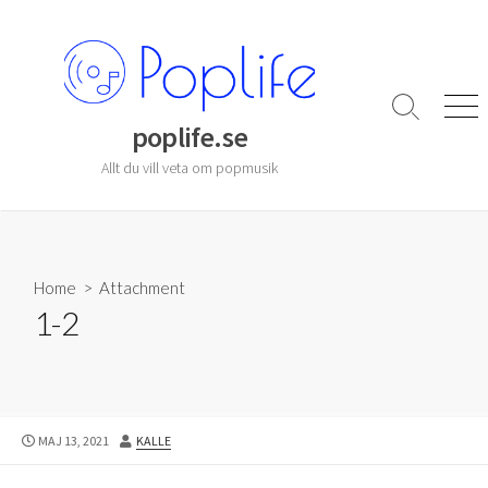
Skip
to
content
Search
Men
poplife.se
Toggle
Allt du vill veta om popmusik
Home
> Attachment
1-2
PUBLISHED
AUTHOR
MAJ 13, 2021
KALLE
DATE