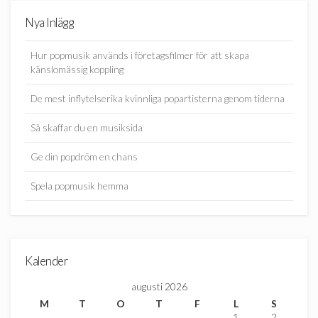
Nya Inlägg
Hur popmusik används i företagsfilmer för att skapa
känslomässig koppling
De mest inflytelserika kvinnliga popartisterna genom tiderna
Så skaffar du en musiksida
Ge din popdröm en chans
Spela popmusik hemma
Kalender
augusti 2026
M
T
O
T
F
L
S
1
2