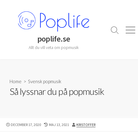
Skip
to
content
Search
Men
poplife.se
Toggle
Allt du vill veta om popmusik
Home
>
Svensk popmusik
Så lyssnar du på popmusik
PUBLISHED
LAST
AUTHOR
DECEMBER 17, 2020
MAJ 13, 2021
KRISTOFFER
DATE
MODIFIED
DATE