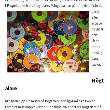
LP-spelare och bra högtalare. Många samlar på L
P-skivor från de
band
eller
artister
de gillar
och
låter
deras
omslag
vara
tavlor.
Högt
alare
Att spela upp sin musik på högtalare är något många tycker
förhöjer musikupplevelsen. Det finns olika sorters högtalare på