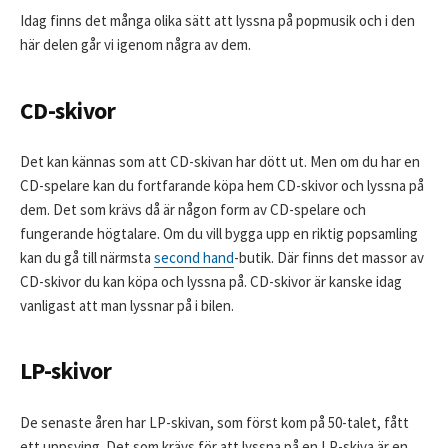
Idag finns det många olika sätt att lyssna på popmusik och i den
här delen går vi igenom några av dem.
CD-skivor
Det kan kännas som att CD-skivan har dött ut. Men om du har en
CD-spelare kan du fortfarande köpa hem CD-skivor och lyssna på
dem. Det som krävs då är någon form av CD-spelare och
fungerande högtalare. Om du vill bygga upp en riktig popsamling
kan du gå till närmsta
second hand
-butik. Där finns det massor av
CD-skivor du kan köpa och lyssna på. CD-skivor är kanske idag
vanligast att man lyssnar på i bilen.
LP-skivor
De senaste åren har LP-skivan, som först kom på 50-talet, fått
ett uppsving. Det som krävs för att lyssna på en LP-skiva är en