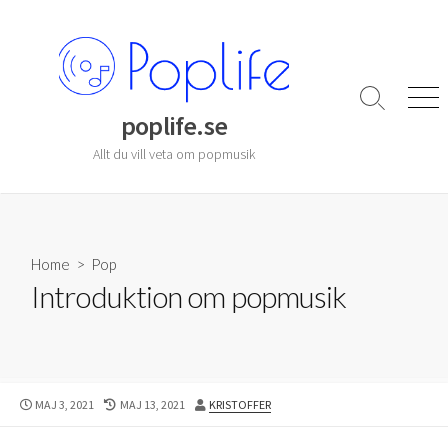
Skip
to
content
Search
Men
poplife.se
Toggle
Allt du vill veta om popmusik
Home
>
Pop
Introduktion om popmusik
PUBLISHED
LAST
AUTHOR
MAJ 3, 2021
MAJ 13, 2021
KRISTOFFER
DATE
MODIFIED
DATE