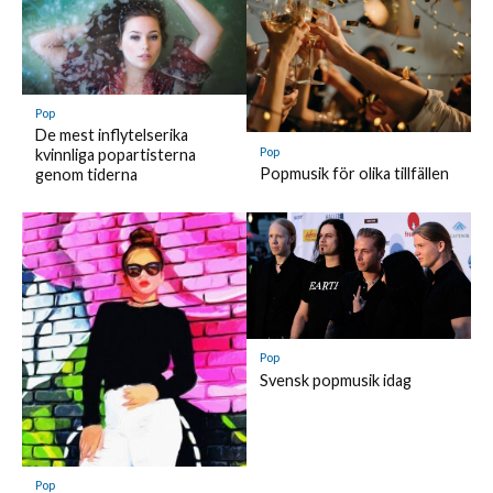
Pop
De mest inflytelserika
Pop
kvinnliga popartisterna
Popmusik för olika tillfällen
genom tiderna
Pop
Svensk popmusik idag
Pop