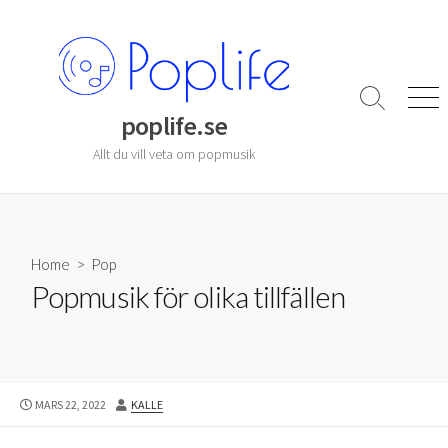
Skip
to
content
Search
Men
poplife.se
Toggle
Allt du vill veta om popmusik
Home
>
Pop
Popmusik för olika tillfällen
PUBLISHED
AUTHOR
MARS 22, 2022
KALLE
DATE