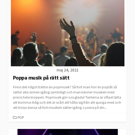
maj 24, 2021
Poppa musik på rätt sätt
Finns det något bättre än popmusik? Så fort man hör en poplåt så
sätter alla sinnen igång samtidigt och man känner musiken med
precis hela kroppen. Popmusik gör oss glada! Texterna är oftast lätta
att komma ihåg och det är svårt att hålla sig från att sjunga med och
att börja dansa så fort musiken sätter igång. Lyssna på din...
CATEGORIES
POP