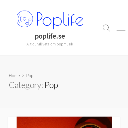
Skip
to
content
Search
Men
poplife.se
Toggle
Allt du vill veta om popmusik
Home
> Pop
Category:
Pop