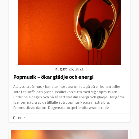
augusti 26, 2021
Popmusik – ökar glädje och energi
Att lyssna på musik handlar inte bara om att gå på en konsert eller
sitta i en soffa och lyssna. Istället kan du ta med dig popmusiken
under hela dagen och på så sätt öka din energi och glädje. Här går vi
igenom några av de tillfällen då popmusik passar extra bra.
Popmusik vid datorn Dagens datorspel är ofta avancerade...
CATEGORIES
POP