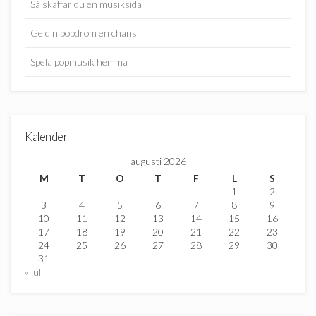
Så skaffar du en musiksida
Ge din popdröm en chans
Spela popmusik hemma
Kalender
augusti 2026
M
T
O
T
F
L
S
1
2
3
4
5
6
7
8
9
10
11
12
13
14
15
16
17
18
19
20
21
22
23
24
25
26
27
28
29
30
31
« jul