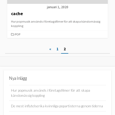
januari 1, 2020
cache
Hur popmusik används i företagsfilmer för att skapa känslomässig
koppling
CATEGORIES
POP
Sidnumrering
«
1
2
för
inlägg
Nya Inlägg
Hur popmusik används i företagsfilmer för att skapa
känslomässig koppling
De mest inflytelserika kvinnliga popartisterna genom tiderna